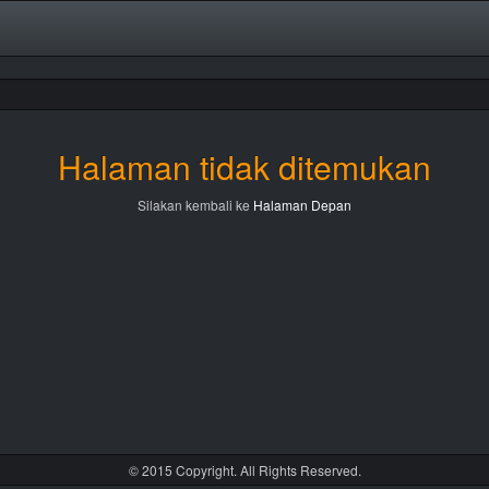
Halaman tidak ditemukan
Silakan kembali ke
Halaman Depan
© 2015 Copyright. All Rights Reserved.